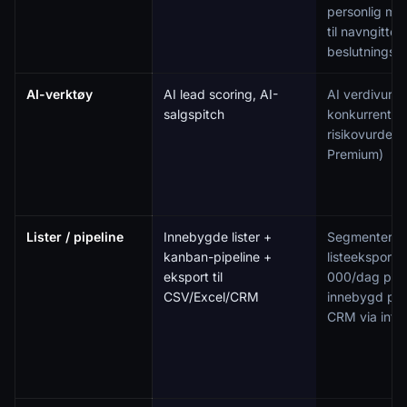
personlig mo
til navngitte
beslutningsta
AI-verktøy
AI lead scoring, AI-
AI verdivurde
salgspitch
konkurrentan
risikovurderin
Premium)
Lister / pipeline
Innebygde lister +
Segmenterin
kanban-pipeline +
listeeksport (
eksport til
000/dag på X
CSV/Excel/CRM
innebygd pipe
CRM via integ