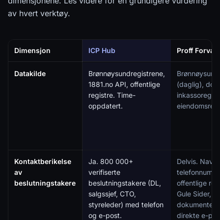
dimensjonene. Les videre for en grundigere vurdering
av hvert verktøy.
Dimensjon
ICP Hub
Proff Forvalt
Sammenligning av verktøy for bedriftssøk og B2B-prospektering i N
Datakilde
Brønnøysundregistrene,
Brønnøysundr
1881.no API, offentlige
(daglig), dom
registre. Time-
inkassoregist
oppdatert.
eiendomsregi
Kontaktberikelse
Ja. 800 000+
Delvis. Navn, 
av
verifiserte
telefonnumre 
beslutningstakere
beslutningstakere (DL,
offentlige reg
salgssjef, CTO,
Gule Sider, m
styreleder) med telefon
dokumentert v
og e-post.
direkte e-post