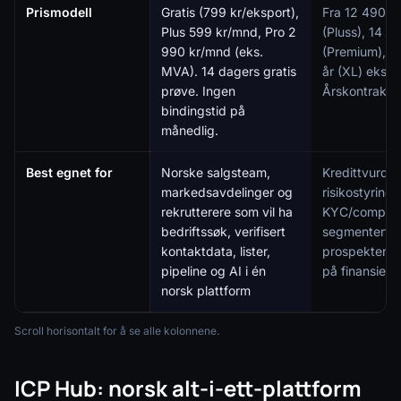
Prismodell
Gratis (799 kr/eksport),
Fra 12 490 kr
Plus 599 kr/mnd, Pro 2
(Pluss), 14 9
990 kr/mnd (eks.
(Premium), 2
MVA). 14 dagers gratis
år (XL) eks.
prøve. Ingen
Årskontrakt.
bindingstid på
månedlig.
Best egnet for
Norske salgsteam,
Kredittvurder
markedsavdelinger og
risikostyring,
rekrutterere som vil ha
KYC/complia
bedriftssøk, verifisert
segmentert 
kontaktdata, lister,
prospekterin
pipeline og AI i én
på finansielle 
norsk plattform
Scroll horisontalt for å se alle kolonnene.
ICP Hub: norsk alt-i-ett-plattform