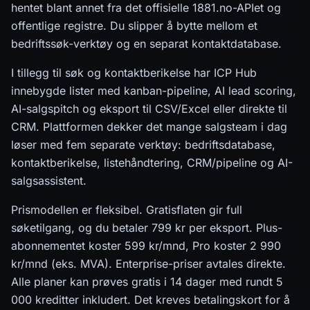
hentet blant annet fra det offisielle 1881.no-APIet og
offentlige registre. Du slipper å bytte mellom et
bedriftssøk-verktøy og en separat kontaktdatabase.
I tillegg til søk og kontaktberikelse har ICP Hub
innebygde lister med kanban-pipeline, AI lead scoring,
AI-salgspitch og eksport til CSV/Excel eller direkte til
CRM. Plattformen dekker det mange salgsteam i dag
løser med fem separate verktøy: bedriftsdatabase,
kontaktberikelse, listehåndtering, CRM/pipeline og AI-
salgsassistent.
Prismodellen er fleksibel. Gratisflaten gir full
søketilgang, og du betaler 799 kr per eksport. Plus-
abonnementet koster 599 kr/mnd, Pro koster 2 990
kr/mnd (eks. MVA). Enterprise-priser avtales direkte.
Alle planer kan prøves gratis i 14 dager med rundt 5
000 kreditter inkludert. Det kreves betalingskort for å